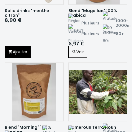
Solid drinks "menthe
Blend "Magellan" 100%
citron"
Arabica
8,90 €
1000-
Plusieurs
2000m
Plusieurs
80+
6,97 €
Ajouter
Voir
Blend "Morning" 100%
Cameroun Terra Noun