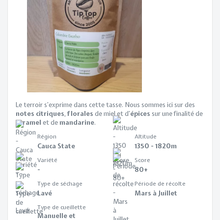
Le terroir s’exprime dans cette tasse. Nous sommes ici sur des
notes citriques
,
florales
de miel et d’
épices
sur une finalité de
caramel
et de
mandarine
.
Région
Altitude
Cauca State
1350 - 1820m
Variété
Score
-
80+
Type de séchage
Période de récolte
Lavé
Mars à Juillet
Type de cueillette
Manuelle et