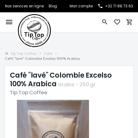
Nos services en ligne
Blog
Mon compte
+32 71 88 73 63
Tip Top Coffee
Café
Café "lavé" Colombie Excelso 100% Arabica
Café "lavé" Colombie Excelso
100% Arabica
Grains - 250 gr
Tip Top Coffee