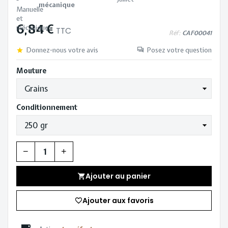
mécanique
6,84 €
TTC
Réf:
CAF00041
Donnez-nous votre avis
Posez votre question
Mouture
Conditionnement
Quantité
Ajouter au panier
Ajouter aux favoris