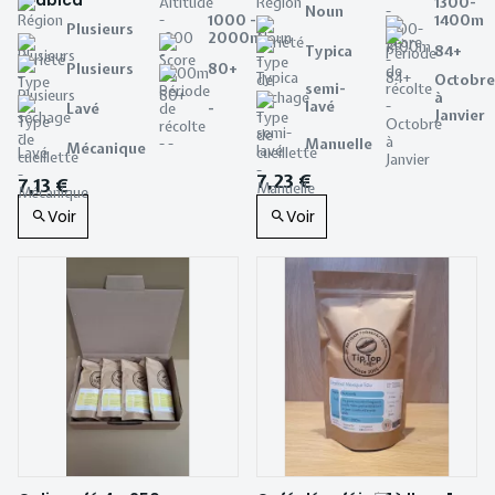
Arabica
1300-
Noun
1000 -
1400m
Plusieurs
2000m
Typica
84+
Plusieurs
80+
Octobre
semi-
à
lavé
Lavé
-
Janvier
Manuelle
Mécanique
7,23 €
7,13 €
Voir
Voir