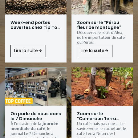
Week-end portes
Zoom sur le "Pérou
ouvertes chez Tip Top
fleur de montagne"
Coffee
Découvrez le récit d'Alex,
notre importateur du café
du Pérou.
Lire la suite
Lire la suite
On parle de nous dans
Zoom sur le
le 7 Dimanche
"Cameroun Terra
Noun"
À l’occasion de la
Journée
Un café mais pas que .... Le
mondiale du café
, le
saviez-vous, en achetant le
journal
Le 7 Dimanche
a
café Terra Noun c'est