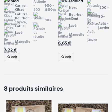
Arabica
100% Arabica
Caripe,
900 -
Nord
1200m
Cibao
1500m
Caturra,
Bourbon
80+
Bourbon,
/ Kent
80+
Typica,
Août -
Lavé
Catuai
janvier
Lavé
-
Manuelle
Manuelle
6,65 €
7,22 €
Voir
Voir
8 produits similaires