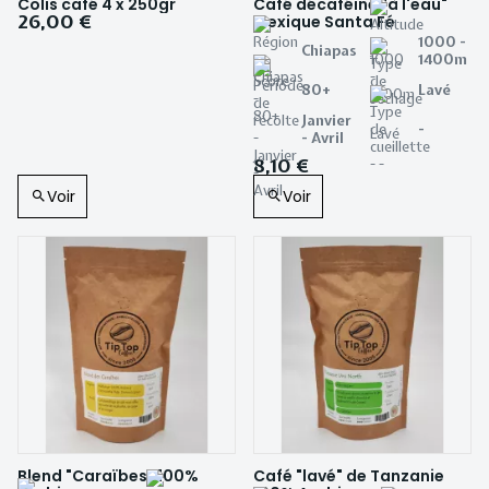
Colis café 4 x 250gr
Café décaféiné "à l'eau"
26,00 €
Mexique Santa Fé
1000 -
Chiapas
1400m
80+
Lavé
Janvier
-
- Avril
8,10 €
Voir
Voir
Blend "Caraïbes" 100%
Café "lavé" de Tanzanie