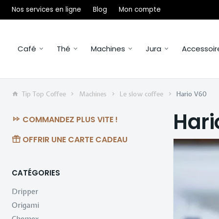
Nos services en ligne
Blog
Mon compte
Café
Thé
Machines
Jura
Accessoir
Tip Top Coffee
Machines
Le slow coffee
Hario V60
Hari
COMMANDEZ PLUS VITE !
OFFRIR UNE CARTE CADEAU
CATÉGORIES
Dripper
Origami