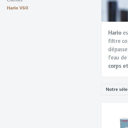
Chemex
Hario V60
Hario
es
filtre c
dépasser
l'eau de
corps et
Trier