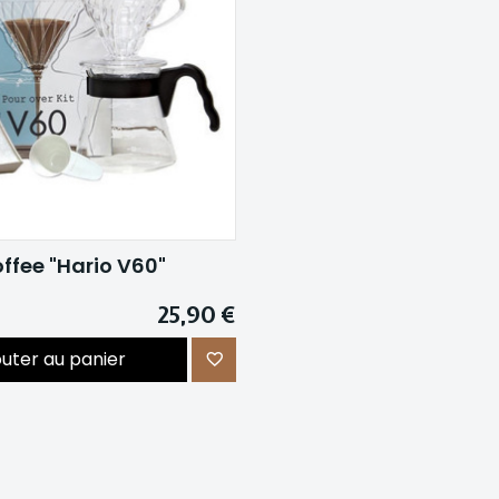
offee "Hario V60"
25,90 €
outer au panier