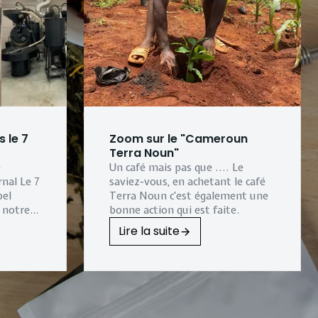
 le 7
Zoom sur le "Cameroun
Terra Noun"
e
Un café mais pas que .... Le
urnal
Le 7
saviez-vous, en achetant le café
bel
Terra Noun c'est également une
, notre
bonne action qui est faite.
stallée
Lire la suite
 pour
le
, qui
ingt ans
ec