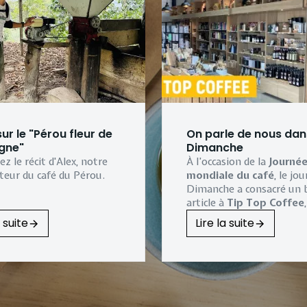
r le "Pérou fleur de
On parle de nous dans
gne"
Dimanche
z le récit d'Alex, notre
À l’occasion de la
Journé
teur du café du Pérou.
mondiale du café
, le jo
Dimanche
a consacré un 
article à
Tip Top Coffee
torréfaction artisanale in
a suite
Lire la suite
à
Sombreffe
.
Une belle reconnaissance
notre
entreprise familia
torréfie depuis plus de v
des cafés de spécialité av
passion et exigence.