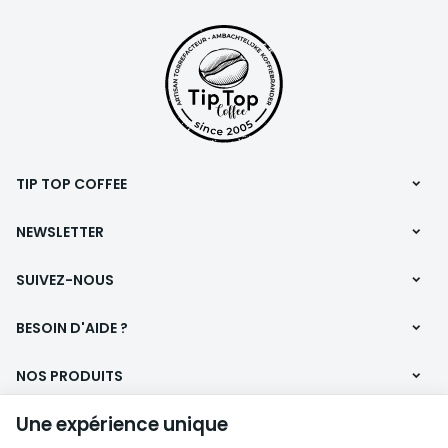
des cafés de spécialité avec
passion et exigence.
TIP TOP COFFEE
NEWSLETTER
SUIVEZ-NOUS
BESOIN D'AIDE ?
NOS PRODUITS
Une expérience unique
INFORMATIONS