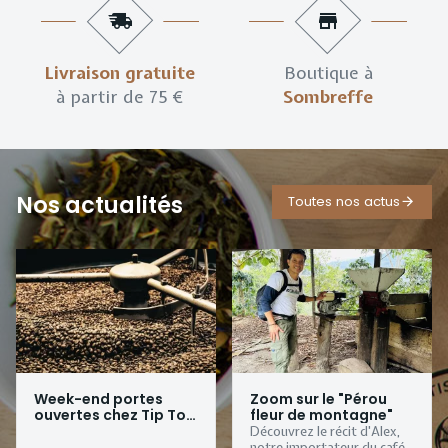
Livraison gratuite
Boutique à
à partir de 75 €
Sombreffe
Nos actualités
Toutes nos actus
Week-end portes
Zoom sur le "Pérou
ouvertes chez Tip Top
fleur de montagne"
Coffee
Découvrez le récit d'Alex,
notre importateur du café