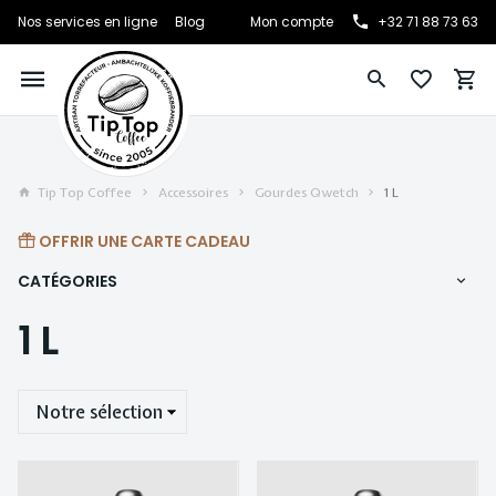
Nos services en ligne
Blog
Mon compte
+32 71 88 73 63
Tip Top Coffee
Accessoires
Gourdes Qwetch
1 L
OFFRIR UNE CARTE CADEAU
CATÉGORIES
1 L
Trier