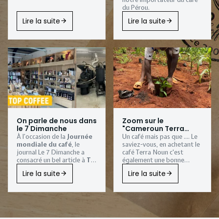
du Pérou.
Lire la suite
Lire la suite
On parle de nous dans
Zoom sur le
le 7 Dimanche
"Cameroun Terra
Noun"
À l’occasion de la
Journée
Un café mais pas que .... Le
mondiale du café
, le
saviez-vous, en achetant le
journal
Le 7 Dimanche
a
café Terra Noun c'est
consacré un bel article à
Tip
également une bonne
Top Coffee
, notre
action qui est faite.
Lire la suite
Lire la suite
torréfaction artisanale
installée à
Sombreffe
.
Une belle reconnaissance
pour notre
entreprise
familiale
, qui torréfie
depuis plus de vingt ans