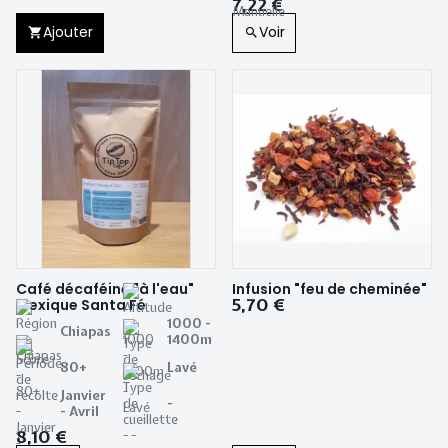
7,22 €
Ajouter
Voir
Café décaféiné "à l'eau"
Infusion "feu de cheminée"
5,70 €
Mexique Santa Fé
1000 -
Chiapas
1400m
80+
Lavé
Janvier
-
- Avril
8,10 €