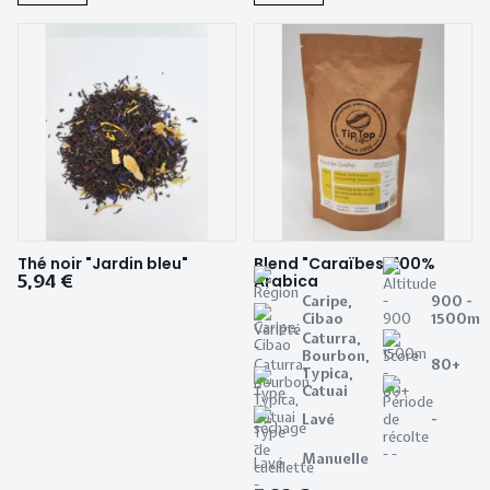
Thé noir "Jardin bleu"
Blend "Caraïbes" 100%
5,94 €
Arabica
Caripe,
900 -
Cibao
1500m
Caturra,
Bourbon,
80+
Typica,
Catuai
Lavé
-
Manuelle