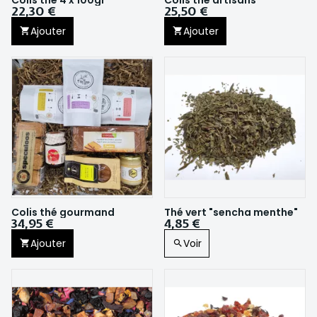
Colis thé 4 x 100gr
Colis thé artisans
22,30 €
25,50 €
Ajouter
Ajouter
Colis thé gourmand
Thé vert "sencha menthe"
34,95 €
4,85 €
Ajouter
Voir