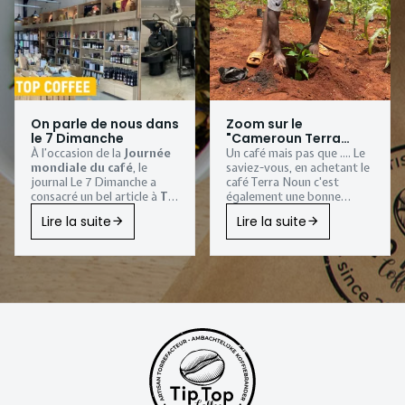
On parle de nous dans
Zoom sur le
le 7 Dimanche
"Cameroun Terra
Noun"
À l’occasion de la
Journée
Un café mais pas que .... Le
mondiale du café
, le
saviez-vous, en achetant le
journal
Le 7 Dimanche
a
café Terra Noun c'est
consacré un bel article à
Tip
également une bonne
Top Coffee
, notre
action qui est faite.
Lire la suite
Lire la suite
torréfaction artisanale
installée à
Sombreffe
.
Une belle reconnaissance
pour notre
entreprise
familiale
, qui torréfie
depuis plus de vingt ans
des cafés de spécialité avec
passion et exigence.