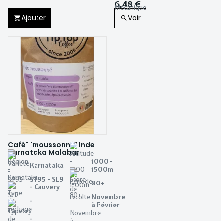
6,48 €
Ajouter
Voir
Café" 'moussonné" Inde
Karnataka Malabar
1000 -
Karnataka
1500m
S795 - SL9
80+
- Cauvery
Novembre
-
à Février
-