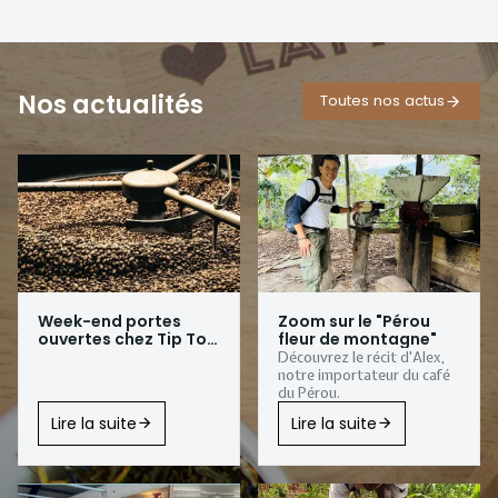
Nos actualités
Toutes nos actus
Week-end portes
Zoom sur le "Pérou
ouvertes chez Tip Top
fleur de montagne"
Coffee
Découvrez le récit d'Alex,
notre importateur du café
du Pérou.
Lire la suite
Lire la suite