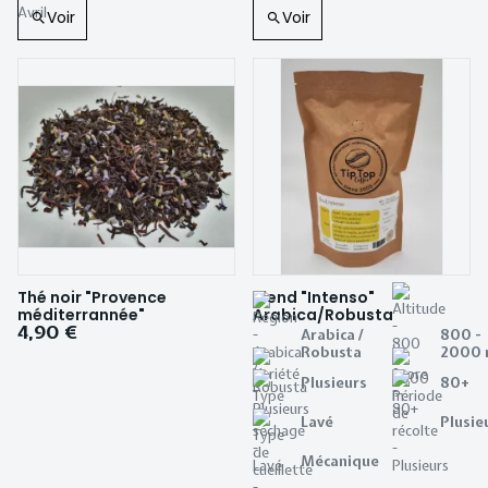
Voir
Voir
Thé noir "Provence
Blend "Intenso"
méditerrannée"
Arabica/Robusta
4,90 €
Arabica /
800 -
Robusta
2000
Plusieurs
80+
Lavé
Plusie
Mécanique