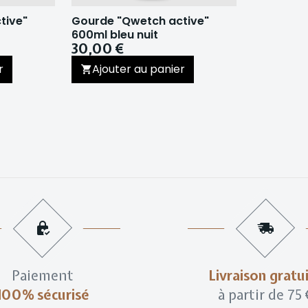
tive"
Gourde "Qwetch active"
600ml bleu nuit
30,00 €
r
Ajouter au panier
Paiement
Livraison gratu
100% sécurisé
à partir de 75 