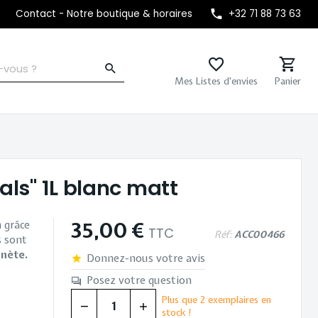
Contact - Notre boutique & horaires
+32 71 88 73 63
Mes Listes d'envies
Panier
als" 1L blanc matt
35,00 €
 grâce
TTC
Réf:
ACC00466
s sont
anète.
Donnez-nous votre avis
Posez votre question
Plus que
2
exemplaires en
Quantité
stock !