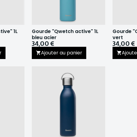
ive" 1L
Gourde "Qwetch active" 1L
Gourde "Q
bleu acier
vert
34,00 €
34,00 €
r
Ajouter au panier
Ajoute