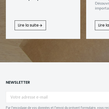
Découvre
importa
Lire la suite
Lire l
NEWSLETTER
Votre
adresse
e-
mail
Par l'encodage de vos données et l'envoi du présent formulaire, vous re