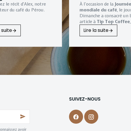
z le récit d'Alex, notre
À l’occasion de la
Journé
teur du café du Pérou.
mondiale du café
, le jo
Dimanche
a consacré un 
article à
Tip Top Coffee
torréfaction artisanale in
a suite
Lire la suite
à
Sombreffe
.
Une belle reconnaissance
notre
entreprise familia
torréfie depuis plus de v
des cafés de spécialité av
passion et exigence.
SUIVEZ-NOUS
connaissez avoir