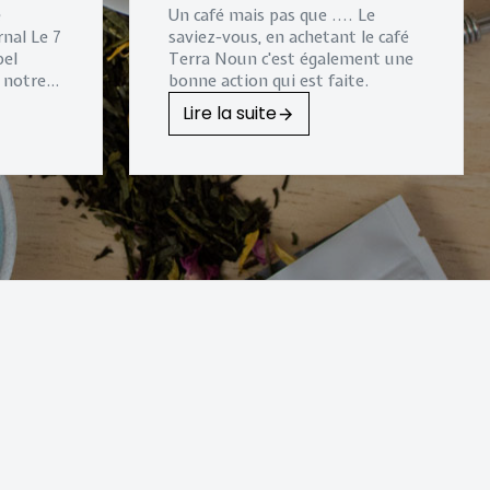
e
Un café mais pas que .... Le
urnal
Le 7
saviez-vous, en achetant le café
bel
Terra Noun c'est également une
, notre
bonne action qui est faite.
stallée
Lire la suite
 pour
le
, qui
ingt ans
ec