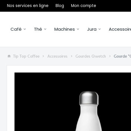
Nos services en ligne
Blog
Mon compte
Café
Thé
Machines
Jura
Accessoir
Tip Top Coffee
Accessoires
Gourdes Qwetch
Gourde "Q