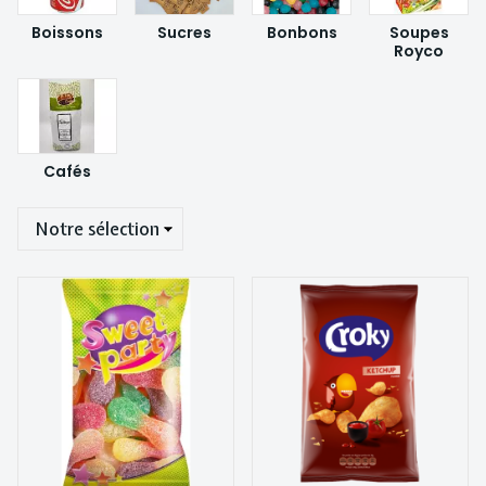
Boissons
Sucres
Bonbons
Soupes
Royco
Cafés
Trier
Sweet Party n°26 "mini
Chips Croky ketchup
langue citrique" 16 pces
20x40gr