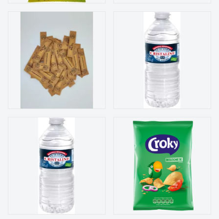
Cristaline eau plate
Sucre stick 1000 x 4gr
bouteilles 24x50cl
Cristaline eau plate
Chips Croky bolognaise
bouteilles 6x1,5l
20x40gr