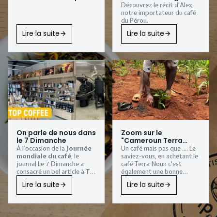
Coffee
Découvrez le récit d'Alex,
notre importateur du café
du Pérou.
Lire la suite
Lire la suite
On parle de nous dans
Zoom sur le
le 7 Dimanche
"Cameroun Terra
Noun"
À l’occasion de la
Journée
Un café mais pas que .... Le
mondiale du café
, le
saviez-vous, en achetant le
journal
Le 7 Dimanche
a
café Terra Noun c'est
consacré un bel article à
Tip
également une bonne
Top Coffee
, notre
action qui est faite.
Lire la suite
Lire la suite
torréfaction artisanale
installée à
Sombreffe
.
Une belle reconnaissance
pour notre
entreprise