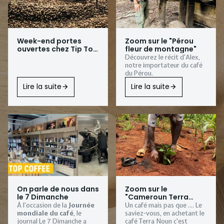
Week-end portes
Zoom sur le "Pérou
ouvertes chez Tip Top
fleur de montagne"
Coffee
Découvrez le récit d'Alex,
notre importateur du café
du Pérou.
Lire la suite
Lire la suite
On parle de nous dans
Zoom sur le
le 7 Dimanche
"Cameroun Terra
Noun"
À l’occasion de la
Journée
Un café mais pas que .... Le
mondiale du café
, le
saviez-vous, en achetant le
journal
Le 7 Dimanche
a
café Terra Noun c'est