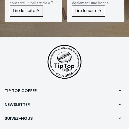
consacré un bel article à
Tip
également une bonne
Top Coffee
, notre
action qui est faite.
Lire la suite
Lire la suite
torréfaction artisanale
installée à
Sombreffe
.
Une belle reconnaissance
pour notre
entreprise
familiale
, qui torréfie
depuis plus de vingt ans
des cafés de spécialité avec
passion et exigence.
TIP TOP COFFEE
NEWSLETTER
SUIVEZ-NOUS