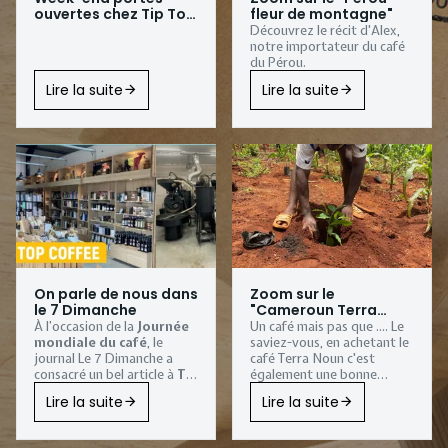
ouvertes chez Tip Top
fleur de montagne"
Coffee
Découvrez le récit d'Alex,
notre importateur du café
du Pérou.
Lire la suite
Lire la suite
On parle de nous dans
Zoom sur le
le 7 Dimanche
"Cameroun Terra
Noun"
À l’occasion de la
Journée
Un café mais pas que .... Le
mondiale du café
, le
saviez-vous, en achetant le
journal
Le 7 Dimanche
a
café Terra Noun c'est
consacré un bel article à
Tip
également une bonne
Top Coffee
, notre
action qui est faite.
Lire la suite
Lire la suite
torréfaction artisanale
installée à
Sombreffe
.
Une belle reconnaissance