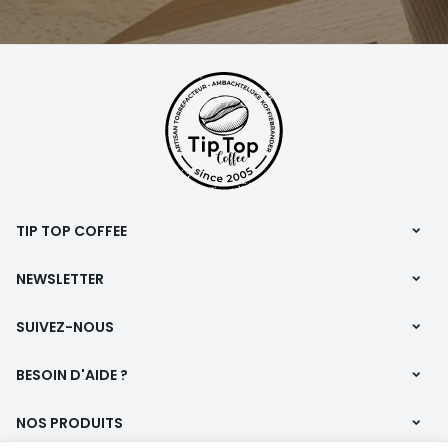
pour notre
entreprise
familiale
, qui torréfie
depuis plus de vingt ans
des cafés de spécialité avec
passion et exigence.
TIP TOP COFFEE
NEWSLETTER
SUIVEZ-NOUS
BESOIN D'AIDE ?
NOS PRODUITS