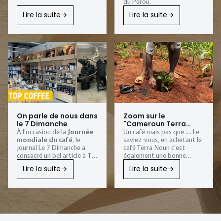
du Pérou.
Lire la suite
Lire la suite
On parle de nous dans
Zoom sur le
le 7 Dimanche
"Cameroun Terra
Noun"
À l’occasion de la
Journée
Un café mais pas que .... Le
mondiale du café
, le
saviez-vous, en achetant le
journal
Le 7 Dimanche
a
café Terra Noun c'est
consacré un bel article à
Tip
également une bonne
Top Coffee
, notre
action qui est faite.
Lire la suite
Lire la suite
torréfaction artisanale
installée à
Sombreffe
.
Une belle reconnaissance
pour notre
entreprise
familiale
, qui torréfie
depuis plus de vingt ans
des cafés de spécialité avec