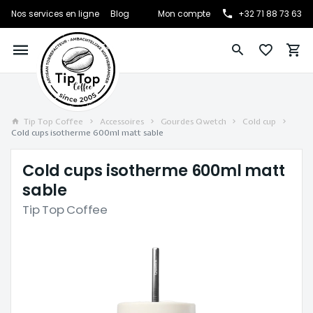
Nos services en ligne
Blog
Mon compte
+32 71 88 73 63
Tip Top Coffee
Accessoires
Gourdes Qwetch
Cold cup
Cold cups isotherme 600ml matt sable
Cold cups isotherme 600ml matt
sable
Tip Top Coffee